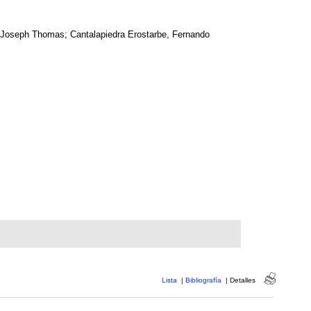
w, Joseph Thomas; Cantalapiedra Erostarbe, Fernando
Lista
|
Bibliografía
|
Detalles