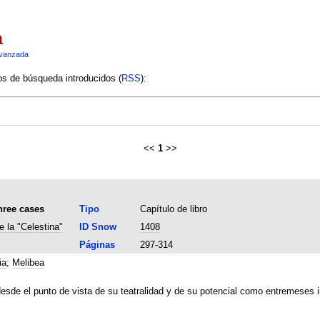
a
vanzada
ios de búsqueda introducidos (
RSS
):
<<
1
>>
hree cases
Tipo
Capítulo de libro
e la "Celestina"
ID Snow
1408
Páginas
297-314
ia
;
Melibea
desde el punto de vista de su teatralidad y de su potencial como entremeses 