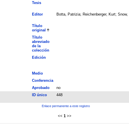
Tesis
Editor
Botta, Patrizia; Reichenberger, Kurt; Sno
Título
original
Título
abreviado
de la
colección
Edición
Medio
Conferencia
Aprobado
no
ID único
448
Enlace permanente a este registro
<<
1
>>