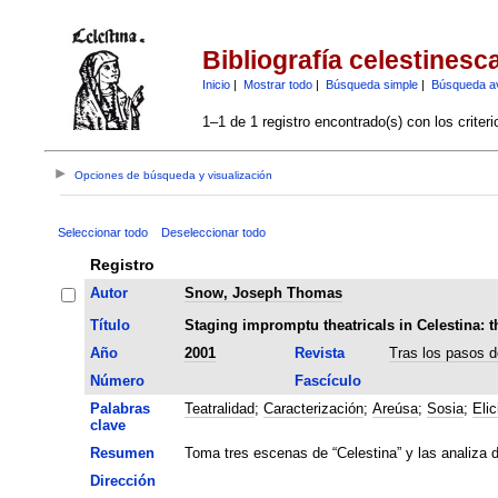
Bibliografía celestinesc
Inicio
|
Mostrar todo
|
Búsqueda simple
|
Búsqueda a
1–1 de 1 registro encontrado(s) con los criter
Opciones de búsqueda y visualización
Seleccionar todo
Deseleccionar todo
Registro
Autor
Snow, Joseph Thomas
Título
Staging impromptu theatricals in Celestina: t
Año
2001
Revista
Tras los pasos d
Número
Fascículo
Palabras
Teatralidad
;
Caracterización
;
Areúsa
;
Sosia
;
Elic
clave
Resumen
Toma tres escenas de “Celestina” y las analiza 
Dirección