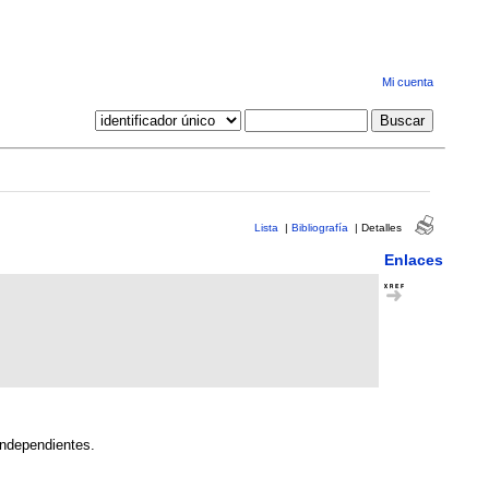
Mi cuenta
Lista
|
Bibliografía
|
Detalles
Enlaces
independientes.