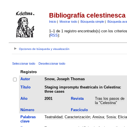
Bibliografía celestinesca
Inicio
|
Mostrar todo
|
Búsqueda simple
|
Búsqueda av
1–1 de 1 registro encontrado(s) con los criteri
(
RSS
):
Opciones de búsqueda y visualización
Seleccionar todo
Deseleccionar todo
Registro
Autor
Snow, Joseph Thomas
Título
Staging impromptu theatricals in Celestina:
three cases
Año
2001
Revista
Tras los pasos de
la "Celestina"
Número
Fascículo
Palabras
Teatralidad
;
Caracterización
;
Areúsa
;
Sosia
;
Elicia
clave