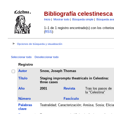
Bibliografía celestinesca
Inicio
|
Mostrar todo
|
Búsqueda simple
|
Búsqueda av
1–1 de 1 registro encontrado(s) con los criteri
(
RSS
):
Opciones de búsqueda y visualización
Seleccionar todo
Deseleccionar todo
Registro
Autor
Snow, Joseph Thomas
Título
Staging impromptu theatricals in Celestina:
three cases
Año
2001
Revista
Tras los pasos de
la "Celestina"
Número
Fascículo
Palabras
Teatralidad
;
Caracterización
;
Areúsa
;
Sosia
;
Elicia
clave