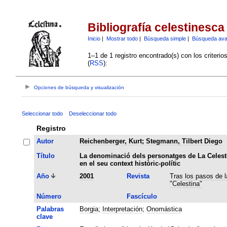
Bibliografía celestinesca
Inicio
|
Mostrar todo
|
Búsqueda simple
|
Búsqueda av
1–1 de 1 registro encontrado(s) con los criteri
(
RSS
):
Opciones de búsqueda y visualización
Seleccionar todo
Deseleccionar todo
Registro
Autor
Reichenberger, Kurt
;
Stegmann, Tilbert Diego
Título
La denominació dels personatges de La Celest
en el seu context històric-polític
Año
2001
Revista
Tras los pasos de l
"Celestina"
Número
Fascículo
Palabras
Borgia
;
Interpretación
;
Onomástica
clave