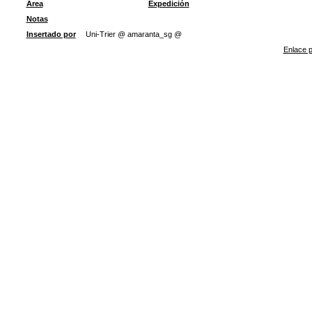
Área
Expedición
Notas
Insertado por
Uni-Trier @ amaranta_sg @
Enlace p