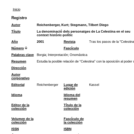
Inicio
Registro
Autor
Reichenberger, Kurt
;
Stegmann, Tilbert Diego
Título
La denominació dels personatges de La Celestina en el seu
context històric-polític
Año
2001
Revista
Tras los pasos de la "Celestina
Número
Fascículo
Palabras clave
Borgia
;
Interpretación
;
Onomástica
Resumen
Estudia la posible relación de “Celestina” con la oposición al poder
Dirección
Autor
corporativo
Editorial
Reichenberger
Lugar de
Kassel
edición
Idioma
Idioma del
resumen
Editor de la
Título de la
colección
colección
Volumen de la
Fascículo de
colección
la colección
ISSN
ISBN