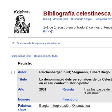
Bibliografía celestinesca
Inicio
|
Mostrar todo
|
Búsqueda simple
|
Búsqueda av
1–1 de 1 registro encontrado(s) con los criteri
(
RSS
):
Opciones de búsqueda y visualización
Seleccionar todo
Deseleccionar todo
Registro
Autor
Reichenberger, Kurt
;
Stegmann, Tilbert Diego
Título
La denominació dels personatges de La Celest
en el seu context històric-polític
Año
2001
Revista
Tras los pasos de l
"Celestina"
Número
Fascículo
Palabras
Borgia
;
Interpretación
;
Onomástica
clave