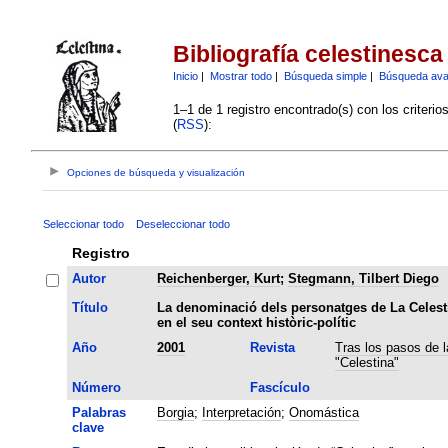
Bibliografía celestinesca
Inicio
|
Mostrar todo
|
Búsqueda simple
|
Búsqueda av
1–1 de 1 registro encontrado(s) con los criteri
(
RSS
):
Opciones de búsqueda y visualización
Seleccionar todo
Deseleccionar todo
Registro
Autor
Reichenberger, Kurt
;
Stegmann, Tilbert Diego
Título
La denominació dels personatges de La Celest
en el seu context històric-polític
Año
2001
Revista
Tras los pasos de l
"Celestina"
Número
Fascículo
Palabras
Borgia
;
Interpretación
;
Onomástica
clave