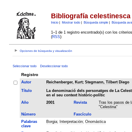
Bibliografía celestinesca
Inicio
|
Mostrar todo
|
Búsqueda simple
|
Búsqueda av
1–1 de 1 registro encontrado(s) con los criteri
(
RSS
):
Opciones de búsqueda y visualización
Seleccionar todo
Deseleccionar todo
Registro
Autor
Reichenberger, Kurt
;
Stegmann, Tilbert Diego
Título
La denominació dels personatges de La Celest
en el seu context històric-polític
Año
2001
Revista
Tras los pasos de l
"Celestina"
Número
Fascículo
Palabras
Borgia
;
Interpretación
;
Onomástica
clave