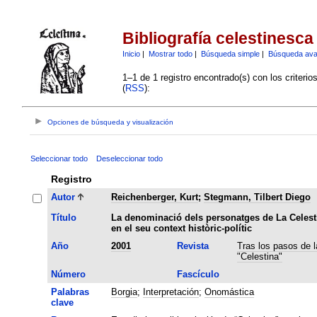
Bibliografía celestinesca
Inicio
|
Mostrar todo
|
Búsqueda simple
|
Búsqueda av
1–1 de 1 registro encontrado(s) con los criteri
(
RSS
):
Opciones de búsqueda y visualización
Seleccionar todo
Deseleccionar todo
Registro
Autor
Reichenberger, Kurt
;
Stegmann, Tilbert Diego
Título
La denominació dels personatges de La Celest
en el seu context històric-polític
Año
2001
Revista
Tras los pasos de l
"Celestina"
Número
Fascículo
Palabras
Borgia
;
Interpretación
;
Onomástica
clave