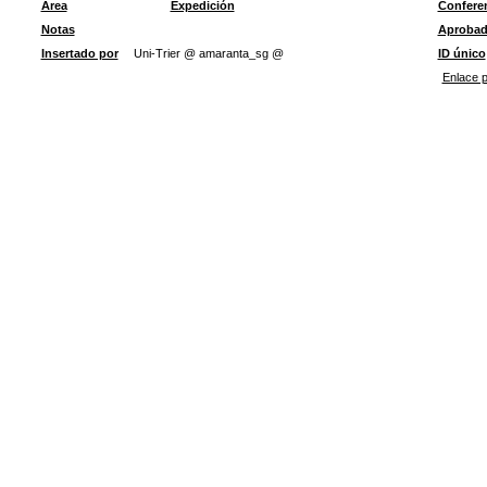
Área
Expedición
Confere
Notas
Aproba
Insertado por
Uni-Trier @ amaranta_sg @
ID único
Enlace p