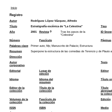
Inicio
Registro
Autor
Rodríguez López-Vázquez, Alfredo
Título
Estratigrafía escénica de "La Celestina"
Tipo
Año
2001
Revista
Tras los pasos de la
ID Snow
"Celestina"
Número
Fascículo
Páginas
Palabras clave
Primer auto
;
Mp
;
Manuscrito de Palacio
;
Estructura
Resumen
Superpone la estructura de las comedias de Terencio y de Plauto al
Dirección
Autor
Tesis
corporativo
Editorial
Lugar de
Editor
edición
Idioma
Idioma del
Título or
resumen
Editor de la
Título de la
Título
colección
colección
abreviad
la colec
Volumen de la
Fascículo de
Edición
colección
la colección
ISSN
ISBN
Medio