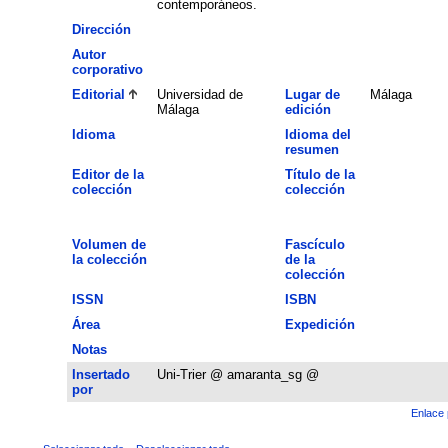
contemporáneos.
Dirección
Autor
corporativo
Editorial
Universidad de
Lugar de
Málaga
Málaga
edición
Idioma
Idioma del
resumen
Editor de la
Título de la
colección
colección
Volumen de
Fascículo
la colección
de la
colección
ISSN
ISBN
Área
Expedición
Notas
Insertado
Uni-Trier @ amaranta_sg @
por
Enlace 