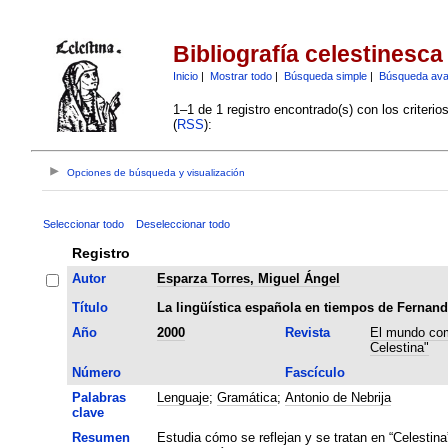
Bibliografía celestinesca
Inicio
|
Mostrar todo
|
Búsqueda simple
|
Búsqueda av
1–1 de 1 registro encontrado(s) con los criteri
(
RSS
):
Opciones de búsqueda y visualización
Seleccionar todo
Deseleccionar todo
Registro
Autor
Esparza Torres, Miguel Ángel
Título
La lingüística española en tiempos de Fernand
Año
2000
Revista
El mundo com
Celestina"
Número
Fascículo
Palabras
Lenguaje
;
Gramática
;
Antonio de Nebrija
clave
Resumen
Estudia cómo se reflejan y se tratan en “Celestina