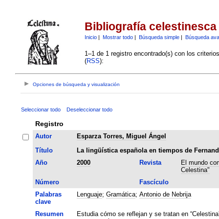
Bibliografía celestinesca
Inicio
|
Mostrar todo
|
Búsqueda simple
|
Búsqueda av
1–1 de 1 registro encontrado(s) con los criteri
(
RSS
):
Opciones de búsqueda y visualización
Seleccionar todo
Deseleccionar todo
Registro
Autor
Esparza Torres, Miguel Ángel
Título
La lingüística española en tiempos de Fernand
Año
2000
Revista
El mundo com
Celestina"
Número
Fascículo
Palabras
Lenguaje
;
Gramática
;
Antonio de Nebrija
clave
Resumen
Estudia cómo se reflejan y se tratan en “Celestina