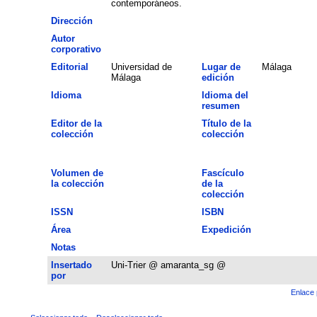
contemporáneos.
Dirección
Autor
corporativo
Editorial
Universidad de
Lugar de
Málaga
Málaga
edición
Idioma
Idioma del
resumen
Editor de la
Título de la
colección
colección
Volumen de
Fascículo
la colección
de la
colección
ISSN
ISBN
Área
Expedición
Notas
Insertado
Uni-Trier @ amaranta_sg @
por
Enlace 