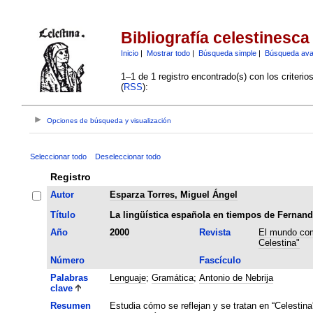
Bibliografía celestinesca
Inicio
|
Mostrar todo
|
Búsqueda simple
|
Búsqueda av
1–1 de 1 registro encontrado(s) con los criteri
(
RSS
):
Opciones de búsqueda y visualización
Seleccionar todo
Deseleccionar todo
Registro
Autor
Esparza Torres, Miguel Ángel
Título
La lingüística española en tiempos de Fernand
Año
2000
Revista
El mundo com
Celestina"
Número
Fascículo
Palabras
Lenguaje
;
Gramática
;
Antonio de Nebrija
clave
Resumen
Estudia cómo se reflejan y se tratan en “Celestina