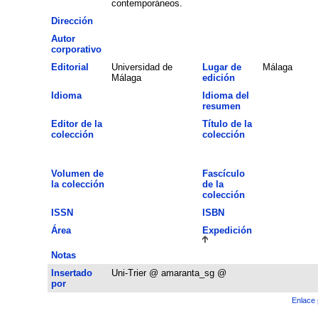
contemporáneos.
Dirección
Autor
corporativo
Editorial
Universidad de
Lugar de
Málaga
Málaga
edición
Idioma
Idioma del
resumen
Editor de la
Título de la
colección
colección
Volumen de
Fascículo
la colección
de la
colección
ISSN
ISBN
Área
Expedición
Notas
Insertado
Uni-Trier @ amaranta_sg @
por
Enlace 