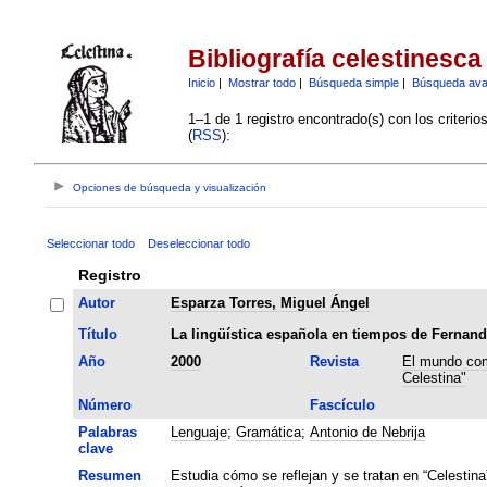
Bibliografía celestinesca
Inicio
|
Mostrar todo
|
Búsqueda simple
|
Búsqueda av
1–1 de 1 registro encontrado(s) con los criteri
(
RSS
):
Opciones de búsqueda y visualización
Seleccionar todo
Deseleccionar todo
Registro
Autor
Esparza Torres, Miguel Ángel
Título
La lingüística española en tiempos de Fernand
Año
2000
Revista
El mundo com
Celestina"
Número
Fascículo
Palabras
Lenguaje
;
Gramática
;
Antonio de Nebrija
clave
Resumen
Estudia cómo se reflejan y se tratan en “Celestina