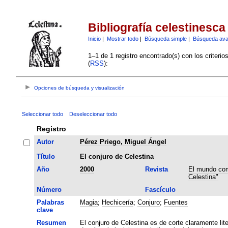
Bibliografía celestinesca
Inicio
|
Mostrar todo
|
Búsqueda simple
|
Búsqueda av
1–1 de 1 registro encontrado(s) con los criteri
(
RSS
):
Opciones de búsqueda y visualización
Seleccionar todo
Deseleccionar todo
Registro
Autor
Pérez Priego, Miguel Ángel
Título
El conjuro de Celestina
Año
2000
Revista
El mundo com
Celestina"
Número
Fascículo
Palabras
Magia
;
Hechicería
;
Conjuro
;
Fuentes
clave
Resumen
El conjuro de Celestina es de corte claramente lit