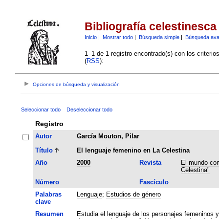
Bibliografía celestinesca
Inicio
|
Mostrar todo
|
Búsqueda simple
|
Búsqueda av
1–1 de 1 registro encontrado(s) con los criteri
(
RSS
):
Opciones de búsqueda y visualización
Seleccionar todo
Deseleccionar todo
Registro
Autor
García Mouton, Pilar
Título
El lenguaje femenino en La Celestina
Año
2000
Revista
El mundo com
Celestina"
Número
Fascículo
Palabras
Lenguaje
;
Estudios de género
clave
Resumen
Estudia el lenguaje de los personajes femeninos 