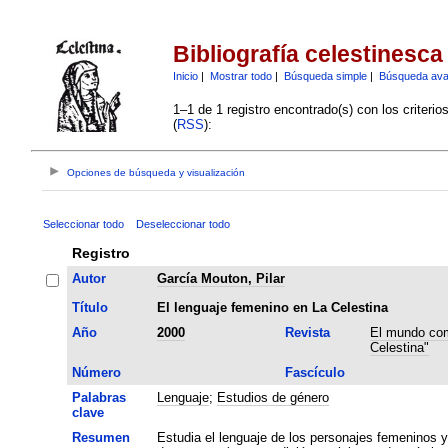
Bibliografía celestinesca
Inicio
|
Mostrar todo
|
Búsqueda simple
|
Búsqueda av
1–1 de 1 registro encontrado(s) con los criteri
(
RSS
):
Opciones de búsqueda y visualización
Seleccionar todo
Deseleccionar todo
Registro
Autor
García Mouton, Pilar
Título
El lenguaje femenino en La Celestina
Año
2000
Revista
El mundo com
Celestina"
Número
Fascículo
Palabras
Lenguaje
;
Estudios de género
clave
Resumen
Estudia el lenguaje de los personajes femeninos 