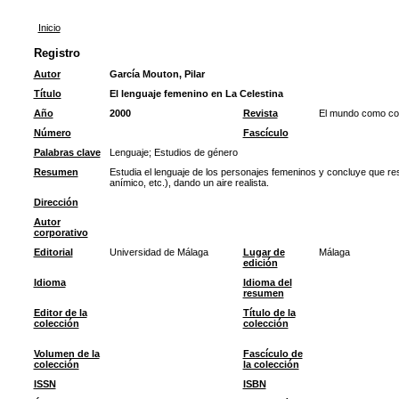
Inicio
Registro
Autor
García Mouton, Pilar
Título
El lenguaje femenino en La Celestina
Año
2000
Revista
El mundo como con
Número
Fascículo
Palabras clave
Lenguaje
;
Estudios de género
Resumen
Estudia el lenguaje de los personajes femeninos y concluye que re
anímico, etc.), dando un aire realista.
Dirección
Autor
corporativo
Editorial
Universidad de Málaga
Lugar de
Málaga
edición
Idioma
Idioma del
resumen
Editor de la
Título de la
colección
colección
Volumen de la
Fascículo de
colección
la colección
ISSN
ISBN