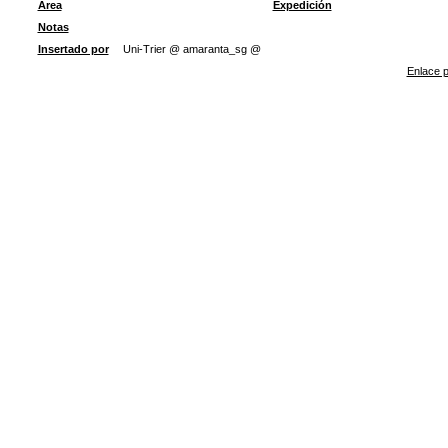
Área
Expedición
Notas
Insertado por
Uni-Trier @ amaranta_sg @
Enlace p