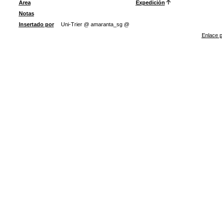
Área
Expedición
Notas
Insertado por
Uni-Trier @ amaranta_sg @
Enlace p