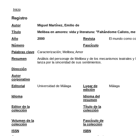
Inicio
Registro
Autor
Miguel Martínez, Emilio de
Título
Melibea en amores: vida y literatura: "Faltándome Calisto, me f
Año
2000
Revista
El mundo como con
Número
Fascículo
Palabras clave
Caracterización
;
Melibea
;
Amor
Resumen
Análisis del personaje de Melibea y de los mecanismos teatrales y
lanza por la sinceridad de sus sentimientos.
Dirección
Autor
corporativo
Editorial
Universidad de Málaga
Lugar de
Málaga
edición
Idioma
Idioma del
resumen
Editor de la
Título de la
colección
colección
Volumen de la
Fascículo de
colección
la colección
ISSN
ISBN