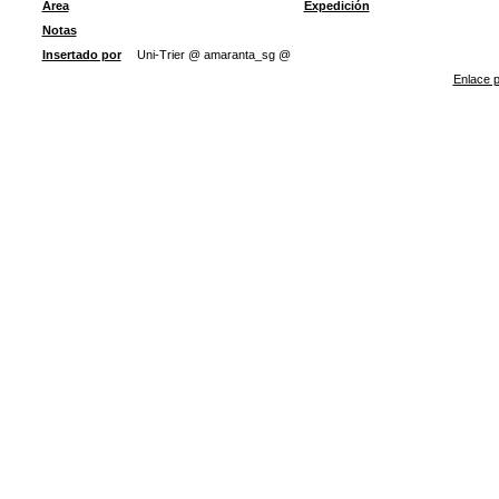
Área
Expedición
Notas
Insertado por
Uni-Trier @ amaranta_sg @
Enlace p