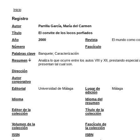
Inicio
Registro
Autor
Parrilla García, María del Carmen
Título
El convite de los locos porfiados
Año
2000
Revista
El mundo como con
Número
Fascículo
Palabras clave
Banquete
;
Caracterización
Resumen
Analiza lo que ocurre entre los autos VIII y XII, prestando especial
presentan tal cual son.
Dirección
Autor
corporativo
Editorial
Universidad de Málaga
Lugar de
Málaga
edición
Idioma
Idioma del
resumen
Editor de la
Título de la
colección
colección
Volumen de la
Fascículo de
colección
la colección
ISSN
ISBN