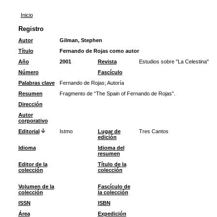
Inicio
Registro
Autor
Gilman, Stephen
Título
Fernando de Rojas como autor
Año
2001
Revista
Estudios sobre "La Celestina"
Número
Fascículo
Palabras clave
Fernando de Rojas
;
Autoría
Resumen
Fragmento de “The Spain of Fernando de Rojas”.
Dirección
Autor
corporativo
Editorial
Istmo
Lugar de
Tres Cantos
edición
Idioma
Idioma del
resumen
Editor de la
Título de la
colección
colección
Volumen de la
Fascículo de
colección
la colección
ISSN
ISBN
Área
Expedición