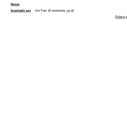
Notas
Insertado por
Uni-Trier @ amaranta_sg @
Enlace p