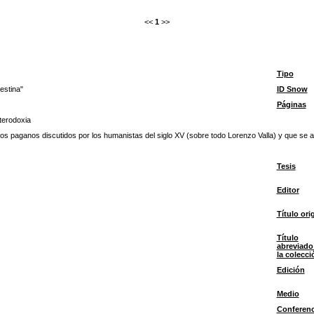
<<
1
>>
Tipo
estina"
ID Snow
Páginas
terodoxia
os paganos discutidos por los humanistas del siglo XV (sobre todo Lorenzo Valla) y que se 
Tesis
Editor
Título ori
Título
abreviado
la colecci
Edición
Medio
Conferenc