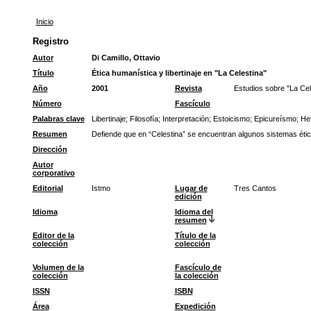
Inicio
Registro
Autor
Di Camillo, Ottavio
Título
Ética humanística y libertinaje en "La Celestina"
Año
2001
Revista
Estudios sobre "La Cel
Número
Fascículo
Palabras clave
Libertinaje
;
Filosofía
;
Interpretación
;
Estoicismo
;
Epicureísmo
;
He
Resumen
Defiende que en “Celestina” se encuentran algunos sistemas étic
Dirección
Autor
corporativo
Editorial
Istmo
Lugar de
Tres Cantos
edición
Idioma
Idioma del
resumen
Editor de la
Título de la
colección
colección
Volumen de la
Fascículo de
colección
la colección
ISSN
ISBN
Área
Expedición