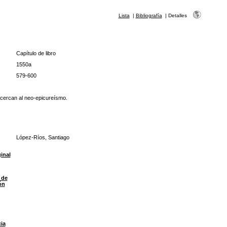
Lista
|
Bibliografía
|
Detalles
Capítulo de libro
1550a
579-600
acercan al neo-epicureísmo.
López-Ríos, Santiago
ginal
 de
ón
ia