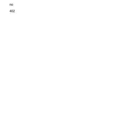
no
402