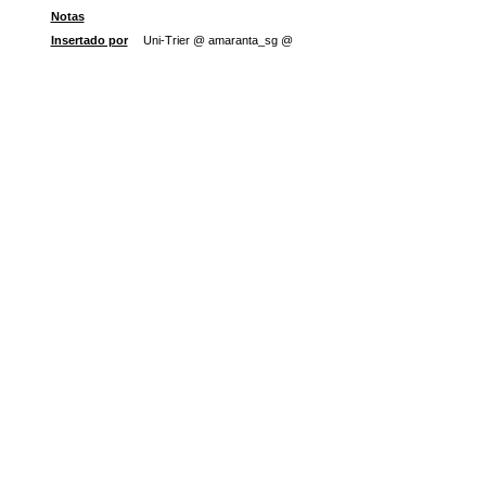
Notas
Insertado por
Uni-Trier @ amaranta_sg @