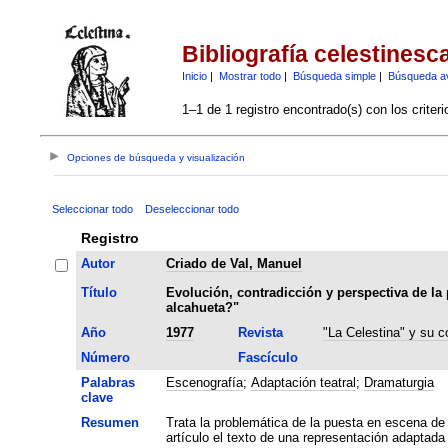
Bibliografía celestinesc
Inicio
|
Mostrar todo
|
Búsqueda simple
|
Búsqueda a
1–1 de 1 registro encontrado(s) con los criter
Opciones de búsqueda y visualización
Seleccionar todo
Deseleccionar todo
Registro
Autor
Criado de Val, Manuel
Título
Evolución, contradicción y perspectiva de la p
alcahueta?"
Año
1977
Revista
"La Celestina" y su c
Número
Fascículo
Palabras
Escenografía
;
Adaptación teatral
;
Dramaturgia
clave
Resumen
Trata la problemática de la puesta en escena de
artículo el texto de una representación adaptada a