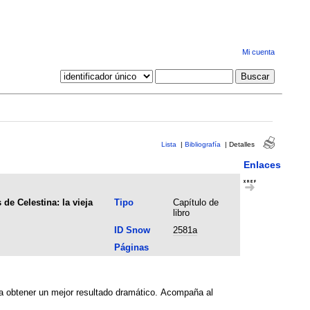
Mi cuenta
Lista
|
Bibliografía
|
Detalles
Enlaces
de Celestina: la vieja
Tipo
Capítulo de
libro
ID Snow
2581a
Páginas
ra obtener un mejor resultado dramático. Acompaña al