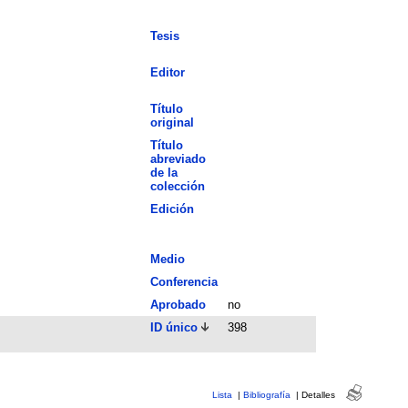
Tesis
Editor
Título
original
Título
abreviado
de la
colección
Edición
Medio
Conferencia
Aprobado
no
ID único
398
Lista
|
Bibliografía
|
Detalles