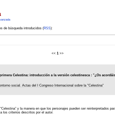
a
vanzada
ios de búsqueda introducidos (
RSS
):
<<
1
>>
rimera Celestina: introducción a la versión celestinesca : "¿Os acordáis 
ontorno social. Actas del I Congreso Internacional sobre la "Celestina"
 “Celestina” y la manera en que los personajes pueden ser reinterpretados pa
 los criterios descritos por el autor.