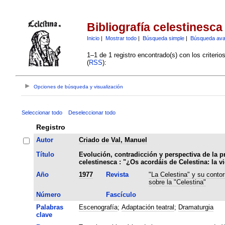
Bibliografía celestinesca
Inicio
|
Mostrar todo
|
Búsqueda simple
|
Búsqueda av
1–1 de 1 registro encontrado(s) con los criteri
(
RSS
):
Opciones de búsqueda y visualización
Seleccionar todo
Deseleccionar todo
Registro
Autor
Criado de Val, Manuel
Título
Evolución, contradicción y perspectiva de la p
celestinesca : "¿Os acordáis de Celestina: la v
Año
1977
Revista
"La Celestina" y su contor
sobre la "Celestina"
Número
Fascículo
Palabras
Escenografía
;
Adaptación teatral
;
Dramaturgia
clave