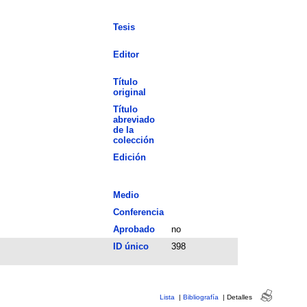
Tesis
Editor
Título
original
Título
abreviado
de la
colección
Edición
Medio
Conferencia
Aprobado
no
ID único
398
Lista
|
Bibliografía
|
Detalles