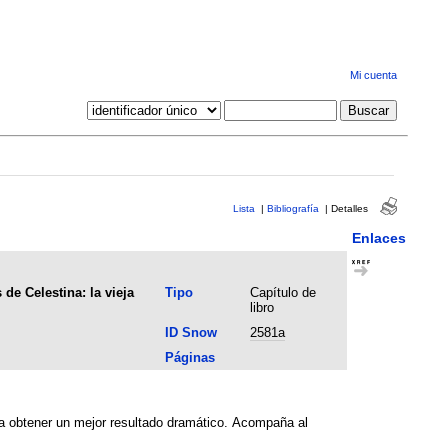
Mi cuenta
Lista
|
Bibliografía
|
Detalles
Enlaces
de Celestina: la vieja
Tipo
Capítulo de
libro
ID Snow
2581a
Páginas
ra obtener un mejor resultado dramático. Acompaña al