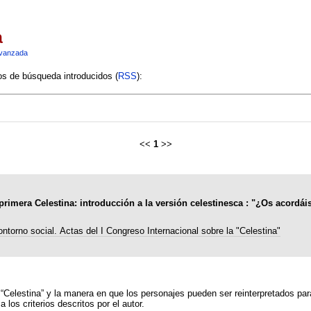
a
vanzada
ios de búsqueda introducidos (
RSS
):
<<
1
>>
rimera Celestina: introducción a la versión celestinesca : "¿Os acordáis 
ontorno social. Actas del I Congreso Internacional sobre la "Celestina"
 “Celestina” y la manera en que los personajes pueden ser reinterpretados pa
 los criterios descritos por el autor.