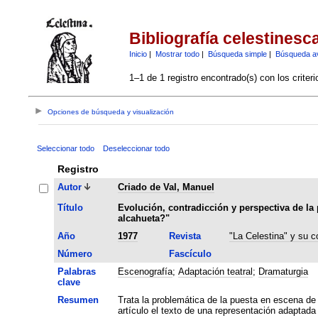
Bibliografía celestinesc
Inicio
|
Mostrar todo
|
Búsqueda simple
|
Búsqueda a
1–1 de 1 registro encontrado(s) con los criter
Opciones de búsqueda y visualización
Seleccionar todo
Deseleccionar todo
Registro
Autor
Criado de Val, Manuel
Título
Evolución, contradicción y perspectiva de la p
alcahueta?"
Año
1977
Revista
"La Celestina" y su c
Número
Fascículo
Palabras
Escenografía
;
Adaptación teatral
;
Dramaturgia
clave
Resumen
Trata la problemática de la puesta en escena de
artículo el texto de una representación adaptada a