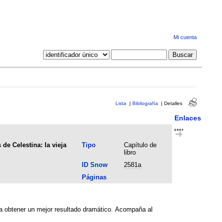
Mi cuenta
Lista
|
Bibliografía
|
Detalles
Enlaces
de Celestina: la vieja
Tipo
Capítulo de
libro
ID Snow
2581a
Páginas
ra obtener un mejor resultado dramático. Acompaña al