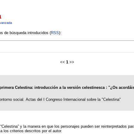
a
vanzada
ios de búsqueda introducidos (
RSS
):
<<
1
>>
rimera Celestina: introducción a la versión celestinesca : "¿Os acordáis 
ontorno social. Actas del I Congreso Internacional sobre la "Celestina"
 “Celestina” y la manera en que los personajes pueden ser reinterpretados pa
 los criterios descritos por el autor.