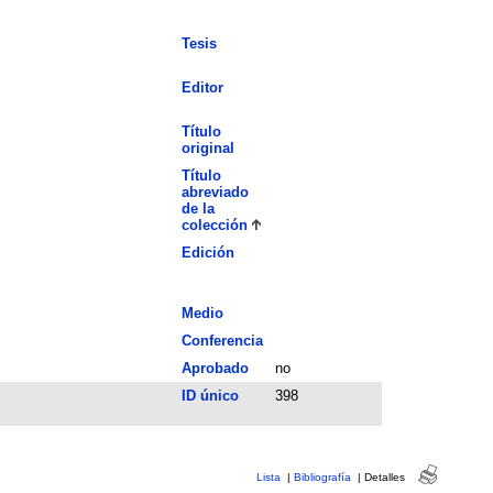
Tesis
Editor
Título
original
Título
abreviado
de la
colección
Edición
Medio
Conferencia
Aprobado
no
ID único
398
Lista
|
Bibliografía
|
Detalles