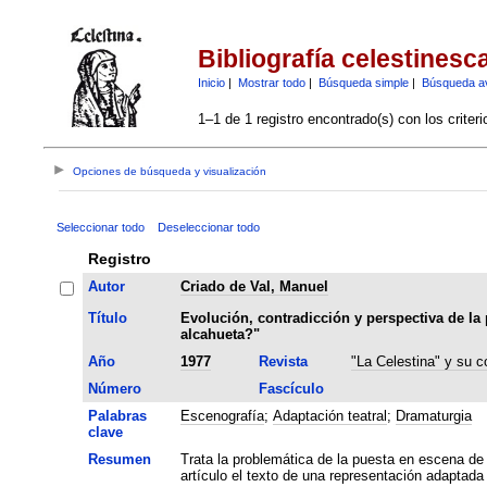
Bibliografía celestinesc
Inicio
|
Mostrar todo
|
Búsqueda simple
|
Búsqueda a
1–1 de 1 registro encontrado(s) con los criter
Opciones de búsqueda y visualización
Seleccionar todo
Deseleccionar todo
Registro
Autor
Criado de Val, Manuel
Título
Evolución, contradicción y perspectiva de la p
alcahueta?"
Año
1977
Revista
"La Celestina" y su c
Número
Fascículo
Palabras
Escenografía
;
Adaptación teatral
;
Dramaturgia
clave
Resumen
Trata la problemática de la puesta en escena de
artículo el texto de una representación adaptada a