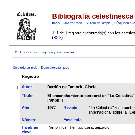
Bibliografía celestinesca
Inicio
|
Mostrar todo
|
Búsqueda simple
|
Búsqueda av
1–1 de 1 registro encontrado(s) con los criteri
(
RSS
):
Opciones de búsqueda y visualización
Seleccionar todo
Deseleccionar todo
Registro
Autor
Dardón de Tadlock, Gisela
Título
El ensanchamiento temporal en "La Celestina" 
Panphili"
Año
1977
Revista
"La Celestina" y su contor
Internacional sobre la "Cel
Número
Fascículo
Palabras
Pamphillus
;
Tiempo
;
Caracterización
clave