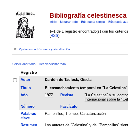
Bibliografía celestinesca
Inicio
|
Mostrar todo
|
Búsqueda simple
|
Búsqueda av
1–1 de 1 registro encontrado(s) con los criteri
(
RSS
):
Opciones de búsqueda y visualización
Seleccionar todo
Deseleccionar todo
Registro
Autor
Dardón de Tadlock, Gisela
Título
El ensanchamiento temporal en "La Celestina" 
Año
1977
Revista
"La Celestina" y su contor
Internacional sobre la "Cel
Número
Fascículo
Palabras
Pamphillus
;
Tiempo
;
Caracterización
clave
Resumen
Los autores de “Celestina” y del “Pamphillus” sien