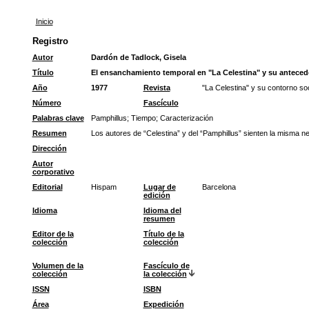
Inicio
Registro
Autor
Dardón de Tadlock, Gisela
Título
El ensanchamiento temporal en "La Celestina" y su antecede
Año
1977
Revista
"La Celestina" y su contorno soc
Número
Fascículo
Palabras clave
Pamphillus
;
Tiempo
;
Caracterización
Resumen
Los autores de “Celestina” y del “Pamphillus” sienten la misma n
Dirección
Autor
corporativo
Editorial
Hispam
Lugar de
Barcelona
edición
Idioma
Idioma del
resumen
Editor de la
Título de la
colección
colección
Volumen de la
Fascículo de
colección
la colección
ISSN
ISBN
Área
Expedición