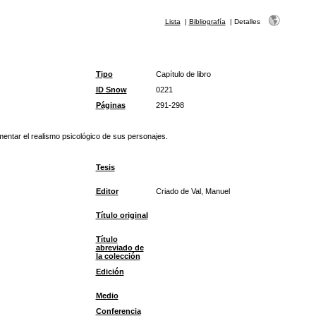
Lista
|
Bibliografía
|
Detalles
Tipo
Capítulo de libro
ID Snow
0221
Páginas
291-298
mentar el realismo psicológico de sus personajes.
Tesis
Editor
Criado de Val, Manuel
Título original
Título
abreviado de
la colección
Edición
Medio
Conferencia