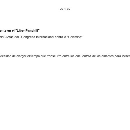
<<
1
>>
nte en el "Liber Panphili"
ial. Actas del I Congreso Internacional sobre la "Celestina"
ecesidad de alargar el tiempo que transcurre entre los encuentros de los amantes para incre