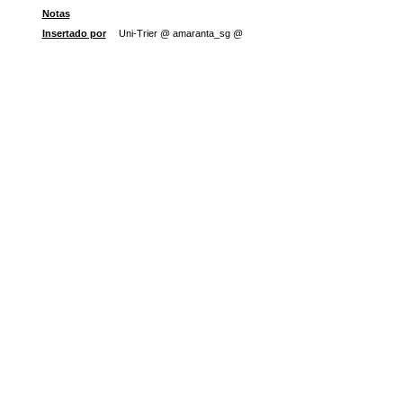
Notas
Insertado por
Uni-Trier @ amaranta_sg @