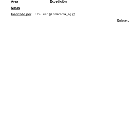
Área
Expedición
Notas
Insertado por
Uni-Trier @ amaranta_sg @
Enlace p