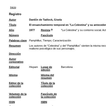
Inicio
Registro
Autor
Dardón de Tadlock, Gisela
Título
El ensanchamiento temporal en "La Celestina" y su antecedent
Año
1977
Revista
"La Celestina" y su contorno social. Ac
Número
Fascículo
Palabras clave
Pamphillus
;
Tiempo
;
Caracterización
Resumen
Los autores de “Celestina” y del “Pamphillus” sienten la misma nec
realismo psicológico de sus personajes.
Dirección
Autor
corporativo
Editorial
Hispam
Lugar de
Barcelona
edición
Idioma
Idioma del
resumen
Editor de la
Título de la
colección
colección
Volumen de la
Fascículo de
colección
la colección
ISSN
ISBN