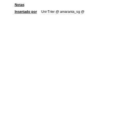
Notas
Insertado por
Uni-Trier @ amaranta_sg @