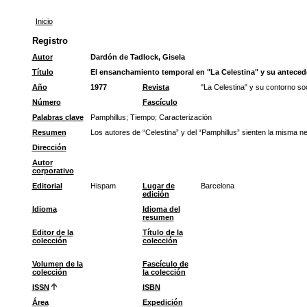
Inicio
Registro
Autor
Dardón de Tadlock, Gisela
Título
El ensanchamiento temporal en "La Celestina" y su antecede
Año
1977
Revista
"La Celestina" y su contorno soc
Número
Fascículo
Palabras clave
Pamphillus
;
Tiempo
;
Caracterización
Resumen
Los autores de “Celestina” y del “Pamphillus” sienten la misma n
Dirección
Autor
corporativo
Editorial
Hispam
Lugar de
Barcelona
edición
Idioma
Idioma del
resumen
Editor de la
Título de la
colección
colección
Volumen de la
Fascículo de
colección
la colección
ISSN
ISBN
Área
Expedición