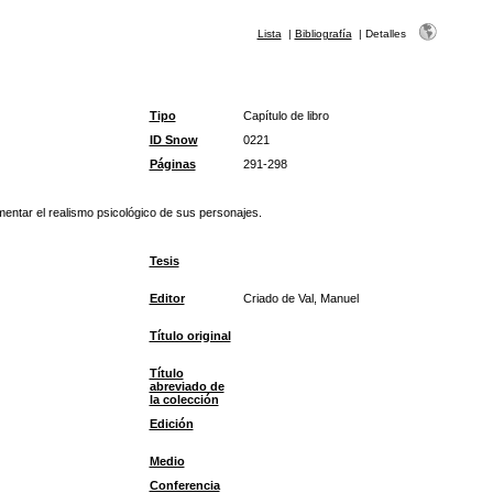
Lista
|
Bibliografía
|
Detalles
Tipo
Capítulo de libro
ID Snow
0221
Páginas
291-298
mentar el realismo psicológico de sus personajes.
Tesis
Editor
Criado de Val, Manuel
Título original
Título
abreviado de
la colección
Edición
Medio
Conferencia