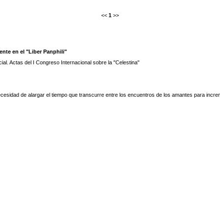
<<
1
>>
nte en el "Liber Panphili"
ial. Actas del I Congreso Internacional sobre la "Celestina"
ecesidad de alargar el tiempo que transcurre entre los encuentros de los amantes para incre