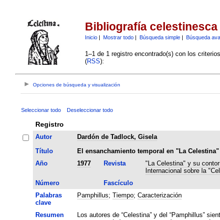
Bibliografía celestinesca
Inicio
|
Mostrar todo
|
Búsqueda simple
|
Búsqueda av
1–1 de 1 registro encontrado(s) con los criteri
(
RSS
):
Opciones de búsqueda y visualización
Seleccionar todo
Deseleccionar todo
Registro
Autor
Dardón de Tadlock, Gisela
Título
El ensanchamiento temporal en "La Celestina" 
Año
1977
Revista
"La Celestina" y su contor
Internacional sobre la "Cel
Número
Fascículo
Palabras
Pamphillus
;
Tiempo
;
Caracterización
clave
Resumen
Los autores de “Celestina” y del “Pamphillus” sien