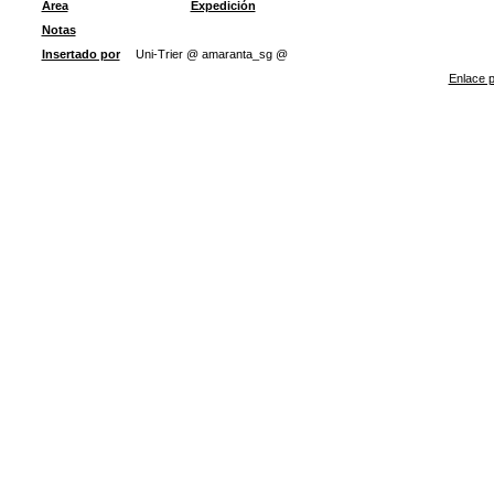
Área
Expedición
Notas
Insertado por
Uni-Trier @ amaranta_sg @
Enlace p