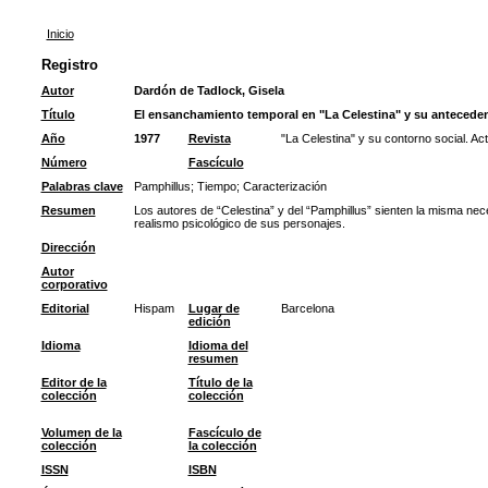
Inicio
Registro
Autor
Dardón de Tadlock, Gisela
Título
El ensanchamiento temporal en "La Celestina" y su antecedent
Año
1977
Revista
"La Celestina" y su contorno social. Ac
Número
Fascículo
Palabras clave
Pamphillus
;
Tiempo
;
Caracterización
Resumen
Los autores de “Celestina” y del “Pamphillus” sienten la misma nec
realismo psicológico de sus personajes.
Dirección
Autor
corporativo
Editorial
Hispam
Lugar de
Barcelona
edición
Idioma
Idioma del
resumen
Editor de la
Título de la
colección
colección
Volumen de la
Fascículo de
colección
la colección
ISSN
ISBN