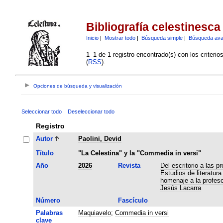
Bibliografía celestinesca
Inicio
|
Mostrar todo
|
Búsqueda simple
|
Búsqueda av
1–1 de 1 registro encontrado(s) con los criteri
(
RSS
):
Opciones de búsqueda y visualización
Seleccionar todo
Deseleccionar todo
Registro
Autor
Paolini, Devid
Título
"La Celestina" y la "Commedia in versi"
Año
2026
Revista
Del escritorio a las p
Estudios de literatur
homenaje a la profes
Jesús Lacarra
Número
Fascículo
Palabras
Maquiavelo
;
Commedia in versi
clave