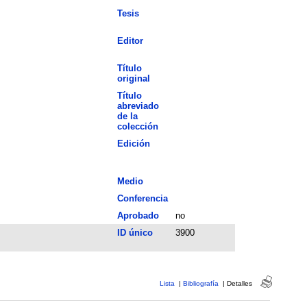
Tesis
Editor
Título
original
Título
abreviado
de la
colección
Edición
Medio
Conferencia
Aprobado
no
ID único
3900
Lista
|
Bibliografía
|
Detalles