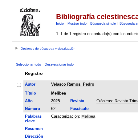
Bibliografía celestinesc
Inicio
|
Mostrar todo
|
Búsqueda simple
|
Búsqueda a
1–1 de 1 registro encontrado(s) con los criter
Opciones de búsqueda y visualización
Seleccionar todo
Deseleccionar todo
Registro
Autor
Velasco Ramos, Pedro
Título
Melibea
Año
2025
Revista
Crónicas: Revista Trim
Número
62
Fascículo
Palabras
Caracterización
;
Melibea
clave
Resumen
Dirección