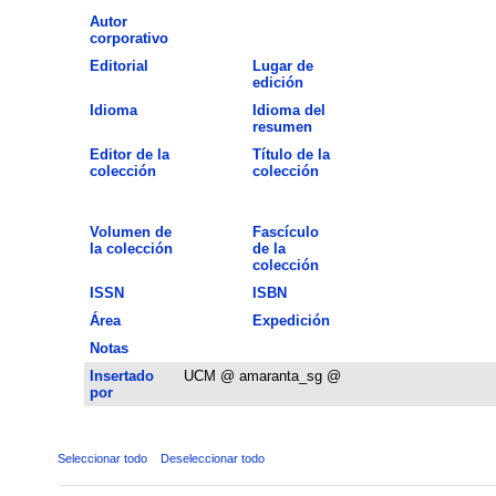
Autor
corporativo
Editorial
Lugar de
edición
Idioma
Idioma del
resumen
Editor de la
Título de la
colección
colección
Volumen de
Fascículo
la colección
de la
colección
ISSN
ISBN
Área
Expedición
Notas
Insertado
UCM @ amaranta_sg @
por
Seleccionar todo
Deseleccionar todo