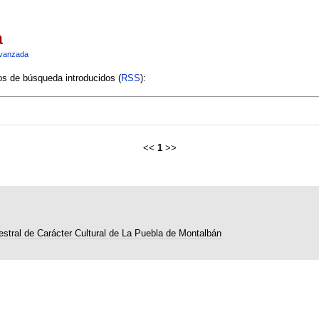
a
vanzada
ios de búsqueda introducidos (
RSS
):
<<
1
>>
estral de Carácter Cultural de La Puebla de Montalbán