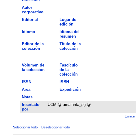
Autor
corporativo
Editorial
Lugar de
edición
Idioma
Idioma del
resumen
Editor de la
Título de la
colección
colección
Volumen de
Fascículo
la colección
de la
colección
ISSN
ISBN
Área
Expedición
Notas
Insertado
UCM @ amaranta_sg @
por
Enlace 
Seleccionar todo
Deseleccionar todo