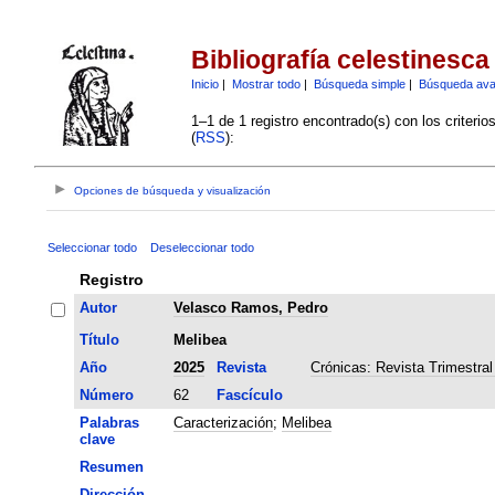
Bibliografía celestinesca
Inicio
|
Mostrar todo
|
Búsqueda simple
|
Búsqueda av
1–1 de 1 registro encontrado(s) con los criteri
(
RSS
):
Opciones de búsqueda y visualización
Seleccionar todo
Deseleccionar todo
Registro
Autor
Velasco Ramos, Pedro
Título
Melibea
Año
2025
Revista
Crónicas: Revista Trimestral
Número
62
Fascículo
Palabras
Caracterización
;
Melibea
clave
Resumen
Dirección