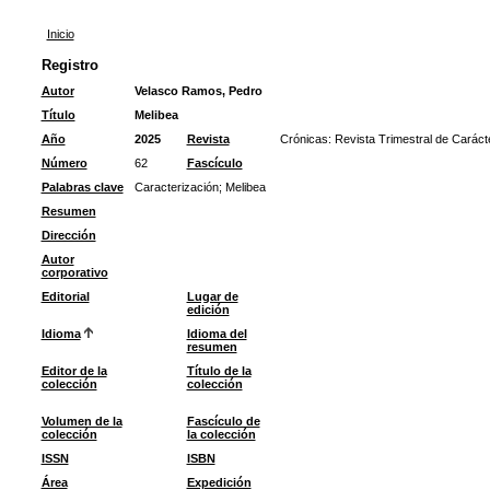
Inicio
Registro
Autor
Velasco Ramos, Pedro
Título
Melibea
Año
2025
Revista
Crónicas: Revista Trimestral de Caráct
Número
62
Fascículo
Palabras clave
Caracterización
;
Melibea
Resumen
Dirección
Autor
corporativo
Editorial
Lugar de
edición
Idioma
Idioma del
resumen
Editor de la
Título de la
colección
colección
Volumen de la
Fascículo de
colección
la colección
ISSN
ISBN
Área
Expedición