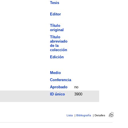
Tesis
Editor
Título
original
Título
abreviado
de la
colección
Edición
Medio
Conferencia
Aprobado
no
ID único
3900
Lista
|
Bibliografía
|
Detalles