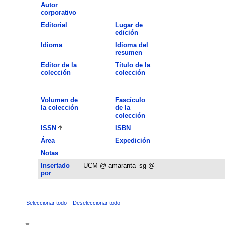
Autor
corporativo
Editorial
Lugar de
edición
Idioma
Idioma del
resumen
Editor de la
Título de la
colección
colección
Volumen de
Fascículo
la colección
de la
colección
ISSN
ISBN
Área
Expedición
Notas
Insertado
UCM @ amaranta_sg @
por
Seleccionar todo
Deseleccionar todo