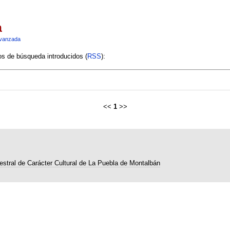
a
vanzada
ios de búsqueda introducidos (
RSS
):
<<
1
>>
estral de Carácter Cultural de La Puebla de Montalbán