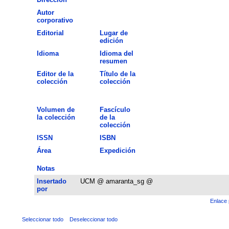
Autor
corporativo
Editorial
Lugar de
edición
Idioma
Idioma del
resumen
Editor de la
Título de la
colección
colección
Volumen de
Fascículo
la colección
de la
colección
ISSN
ISBN
Área
Expedición
Notas
Insertado
UCM @ amaranta_sg @
por
Enlace 
Seleccionar todo
Deseleccionar todo