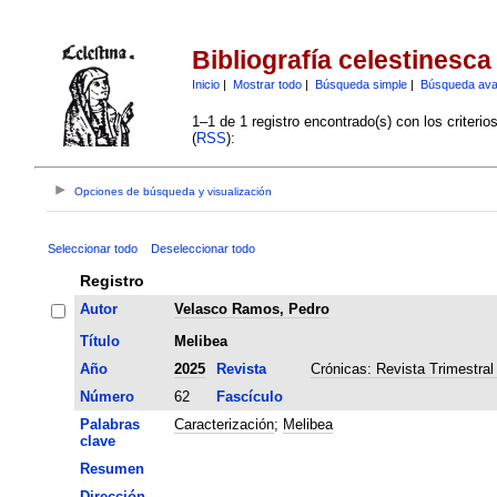
Bibliografía celestinesca
Inicio
|
Mostrar todo
|
Búsqueda simple
|
Búsqueda av
1–1 de 1 registro encontrado(s) con los criteri
(
RSS
):
Opciones de búsqueda y visualización
Seleccionar todo
Deseleccionar todo
Registro
Autor
Velasco Ramos, Pedro
Título
Melibea
Año
2025
Revista
Crónicas: Revista Trimestral
Número
62
Fascículo
Palabras
Caracterización
;
Melibea
clave
Resumen
Dirección