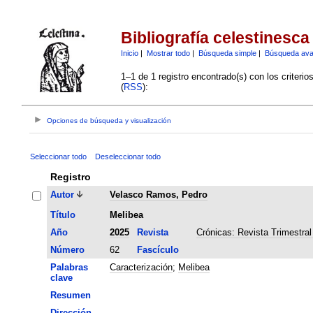
Bibliografía celestinesca
Inicio
|
Mostrar todo
|
Búsqueda simple
|
Búsqueda av
1–1 de 1 registro encontrado(s) con los criteri
(
RSS
):
Opciones de búsqueda y visualización
Seleccionar todo
Deseleccionar todo
Registro
Autor
Velasco Ramos, Pedro
Título
Melibea
Año
2025
Revista
Crónicas: Revista Trimestral
Número
62
Fascículo
Palabras
Caracterización
;
Melibea
clave
Resumen
Dirección