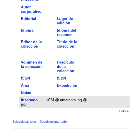
Autor
corporativo
Editorial
Lugar de
edición
Idioma
Idioma del
resumen
Editor de la
Título de la
colección
colección
Volumen de
Fascículo
la colección
de la
colección
ISSN
ISBN
Área
Expedición
Notas
Insertado
UCM @ amaranta_sg @
por
Enlace 
Seleccionar todo
Deseleccionar todo