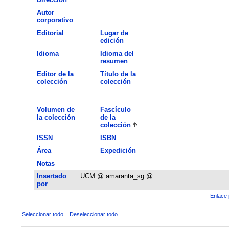
Autor
corporativo
Editorial
Lugar de
edición
Idioma
Idioma del
resumen
Editor de la
Título de la
colección
colección
Volumen de
Fascículo
la colección
de la
colección
ISSN
ISBN
Área
Expedición
Notas
Insertado
UCM @ amaranta_sg @
por
Enlace 
Seleccionar todo
Deseleccionar todo