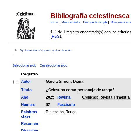
Bibliografía celestinesca
Inicio
|
Mostrar todo
|
Búsqueda simple
|
Búsqueda av
1–1 de 1 registro encontrado(s) con los criteri
(
RSS
):
Opciones de búsqueda y visualización
Seleccionar todo
Deseleccionar todo
Registro
Autor
García Simón, Diana
Título
¿Celestina como personaje de tango?
Año
2025
Revista
Crónicas: Revista Trimestral
Número
62
Fascículo
Palabras
Recepción
;
Tango
clave
Resumen
Dirección