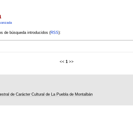
a
vanzada
ios de búsqueda introducidos (
RSS
):
<<
1
>>
estral de Carácter Cultural de La Puebla de Montalbán