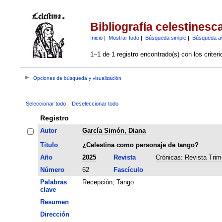
Bibliografía celestinesc
Inicio
|
Mostrar todo
|
Búsqueda simple
|
Búsqueda a
1–1 de 1 registro encontrado(s) con los criter
Opciones de búsqueda y visualización
Seleccionar todo
Deseleccionar todo
Registro
Autor
García Simón, Diana
Título
¿Celestina como personaje de tango?
Año
2025
Revista
Crónicas: Revista Trim
Número
62
Fascículo
Palabras
Recepción
;
Tango
clave
Resumen
Dirección