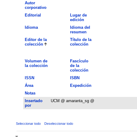
Autor
corporativo
Editorial
Lugar de
edición
Idioma
Idioma del
resumen
Editor de la
Título de la
colección
colección
Volumen de
Fascículo
la colección
de la
colección
ISSN
ISBN
Área
Expedición
Notas
Insertado
UCM @ amaranta_sg @
por
Seleccionar todo
Deseleccionar todo