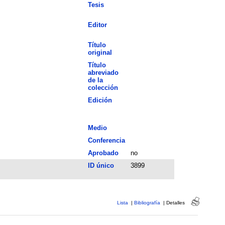
Tesis
Editor
Título
original
Título
abreviado
de la
colección
Edición
Medio
Conferencia
Aprobado
no
ID único
3899
Lista
|
Bibliografía
|
Detalles