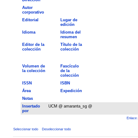
Autor
corporativo
Editorial
Lugar de
edición
Idioma
Idioma del
resumen
Editor de la
Título de la
colección
colección
Volumen de
Fascículo
la colección
de la
colección
ISSN
ISBN
Área
Expedición
Notas
Insertado
UCM @ amaranta_sg @
por
Enlace 
Seleccionar todo
Deseleccionar todo