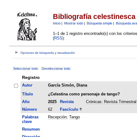
Bibliografía celestinesca
Inicio
|
Mostrar todo
|
Búsqueda simple
|
Búsqueda av
1–1 de 1 registro encontrado(s) con los criteri
(
RSS
):
Opciones de búsqueda y visualización
Seleccionar todo
Deseleccionar todo
Registro
Autor
García Simón, Diana
Título
¿Celestina como personaje de tango?
Año
2025
Revista
Crónicas: Revista Trimestral
Número
62
Fascículo
Palabras
Recepción
;
Tango
clave
Resumen
Dirección