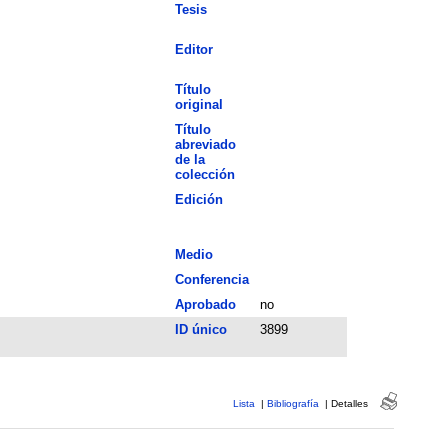
Tesis
Editor
Título
original
Título
abreviado
de la
colección
Edición
Medio
Conferencia
Aprobado
no
ID único
3899
Lista
|
Bibliografía
|
Detalles