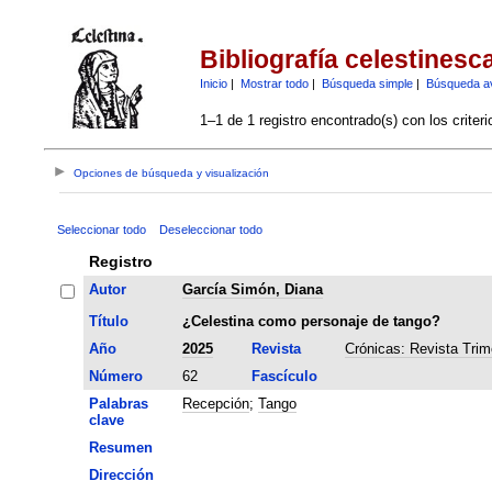
Bibliografía celestinesc
Inicio
|
Mostrar todo
|
Búsqueda simple
|
Búsqueda a
1–1 de 1 registro encontrado(s) con los criter
Opciones de búsqueda y visualización
Seleccionar todo
Deseleccionar todo
Registro
Autor
García Simón, Diana
Título
¿Celestina como personaje de tango?
Año
2025
Revista
Crónicas: Revista Trim
Número
62
Fascículo
Palabras
Recepción
;
Tango
clave
Resumen
Dirección