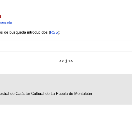
a
vanzada
ios de búsqueda introducidos (
RSS
):
<<
1
>>
estral de Carácter Cultural de La Puebla de Montalbán