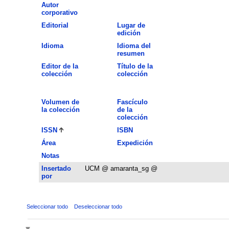
Autor
corporativo
Editorial
Lugar de
edición
Idioma
Idioma del
resumen
Editor de la
Título de la
colección
colección
Volumen de
Fascículo
la colección
de la
colección
ISSN
ISBN
Área
Expedición
Notas
Insertado
UCM @ amaranta_sg @
por
Seleccionar todo
Deseleccionar todo