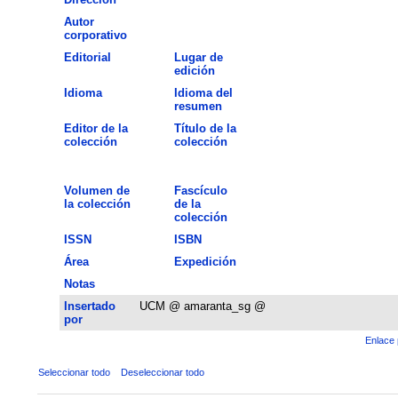
Autor
corporativo
Editorial
Lugar de
edición
Idioma
Idioma del
resumen
Editor de la
Título de la
colección
colección
Volumen de
Fascículo
la colección
de la
colección
ISSN
ISBN
Área
Expedición
Notas
Insertado
UCM @ amaranta_sg @
por
Enlace 
Seleccionar todo
Deseleccionar todo