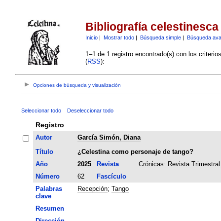
Bibliografía celestinesca
Inicio
|
Mostrar todo
|
Búsqueda simple
|
Búsqueda av
1–1 de 1 registro encontrado(s) con los criteri
(
RSS
):
Opciones de búsqueda y visualización
Seleccionar todo
Deseleccionar todo
Registro
Autor
García Simón, Diana
Título
¿Celestina como personaje de tango?
Año
2025
Revista
Crónicas: Revista Trimestral
Número
62
Fascículo
Palabras
Recepción
;
Tango
clave
Resumen
Dirección