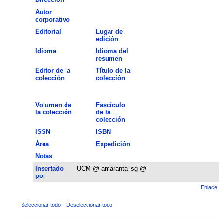
Autor
corporativo
Editorial
Lugar de
edición
Idioma
Idioma del
resumen
Editor de la
Título de la
colección
colección
Volumen de
Fascículo
la colección
de la
colección
ISSN
ISBN
Área
Expedición
Notas
Insertado
UCM @ amaranta_sg @
por
Enlace 
Seleccionar todo
Deseleccionar todo