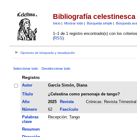
Bibliografía celestinesca
Inicio
|
Mostrar todo
|
Búsqueda simple
|
Búsqueda av
1–1 de 1 registro encontrado(s) con los criteri
(
RSS
):
Opciones de búsqueda y visualización
Seleccionar todo
Deseleccionar todo
Registro
Autor
García Simón, Diana
Título
¿Celestina como personaje de tango?
Año
2025
Revista
Crónicas: Revista Trimestral
Número
62
Fascículo
Palabras
Recepción
;
Tango
clave
Resumen
Dirección