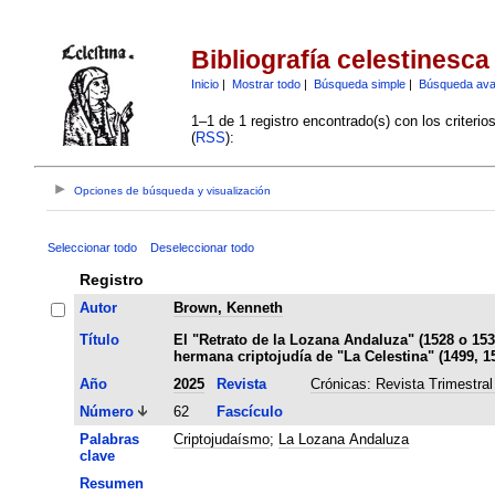
Bibliografía celestinesca
Inicio
|
Mostrar todo
|
Búsqueda simple
|
Búsqueda av
1–1 de 1 registro encontrado(s) con los criteri
(
RSS
):
Opciones de búsqueda y visualización
Seleccionar todo
Deseleccionar todo
Registro
Autor
Brown, Kenneth
Título
El "Retrato de la Lozana Andaluza" (1528 o 15
hermana criptojudía de "La Celestina" (1499, 15
Año
2025
Revista
Crónicas: Revista Trimestral
Número
62
Fascículo
Palabras
Criptojudaísmo
;
La Lozana Andaluza
clave
Resumen