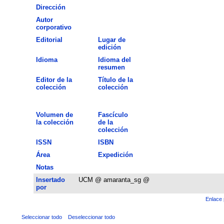
Dirección
Autor
corporativo
Editorial
Lugar de
edición
Idioma
Idioma del
resumen
Editor de la
Título de la
colección
colección
Volumen de
Fascículo
la colección
de la
colección
ISSN
ISBN
Área
Expedición
Notas
Insertado
UCM @ amaranta_sg @
por
Enlace 
Seleccionar todo
Deseleccionar todo