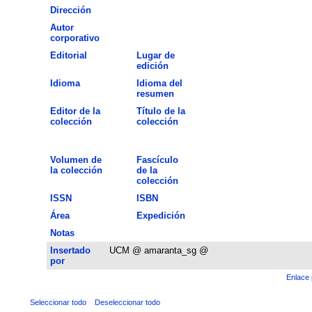
Dirección
Autor
corporativo
Editorial
Lugar de
edición
Idioma
Idioma del
resumen
Editor de la
Título de la
colección
colección
Volumen de
Fascículo
la colección
de la
colección
ISSN
ISBN
Área
Expedición
Notas
Insertado
UCM @ amaranta_sg @
por
Enlace 
Seleccionar todo
Deseleccionar todo