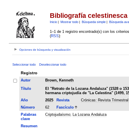
Bibliografía celestinesca
Inicio
|
Mostrar todo
|
Búsqueda simple
|
Búsqueda av
1–1 de 1 registro encontrado(s) con los criteri
(
RSS
):
Opciones de búsqueda y visualización
Seleccionar todo
Deseleccionar todo
Registro
Autor
Brown, Kenneth
Título
El "Retrato de la Lozana Andaluza" (1528 o 15
hermana criptojudía de "La Celestina" (1499, 15
Año
2025
Revista
Crónicas: Revista Trimestral
Número
62
Fascículo
Palabras
Criptojudaísmo
;
La Lozana Andaluza
clave
Resumen