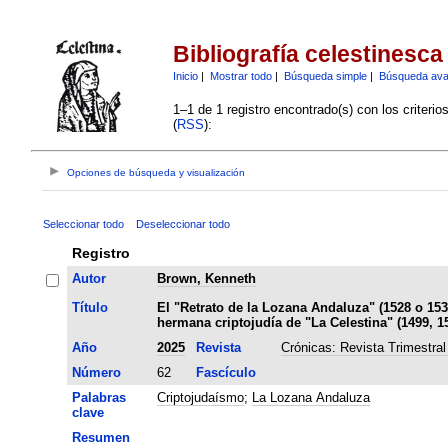
Bibliografía celestinesca
Inicio
|
Mostrar todo
|
Búsqueda simple
|
Búsqueda av
1–1 de 1 registro encontrado(s) con los criteri
(
RSS
):
Opciones de búsqueda y visualización
Seleccionar todo
Deseleccionar todo
Registro
Autor
Brown, Kenneth
Título
El "Retrato de la Lozana Andaluza" (1528 o 15
hermana criptojudía de "La Celestina" (1499, 15
Año
2025
Revista
Crónicas: Revista Trimestral
Número
62
Fascículo
Palabras
Criptojudaísmo
;
La Lozana Andaluza
clave
Resumen