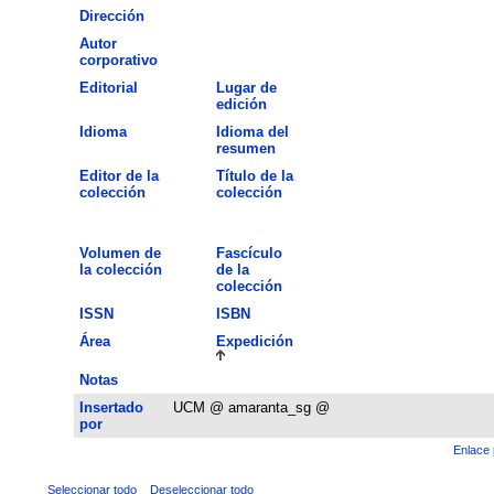
Dirección
Autor
corporativo
Editorial
Lugar de
edición
Idioma
Idioma del
resumen
Editor de la
Título de la
colección
colección
Volumen de
Fascículo
la colección
de la
colección
ISSN
ISBN
Área
Expedición
Notas
Insertado
UCM @ amaranta_sg @
por
Enlace 
Seleccionar todo
Deseleccionar todo