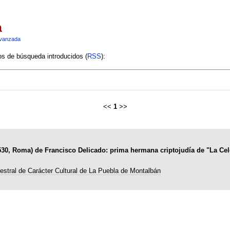
a
vanzada
ios de búsqueda introducidos (
RSS
):
<<
1
>>
530, Roma) de Francisco Delicado: prima hermana criptojudía de "La Cele
estral de Carácter Cultural de La Puebla de Montalbán