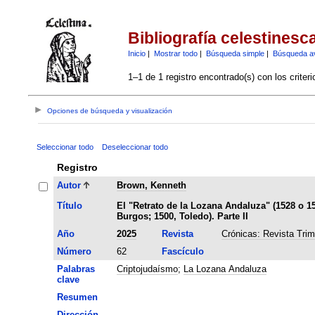
Bibliografía celestinesc
Inicio
|
Mostrar todo
|
Búsqueda simple
|
Búsqueda a
1–1 de 1 registro encontrado(s) con los criter
Opciones de búsqueda y visualización
Seleccionar todo
Deseleccionar todo
Registro
Autor
Brown, Kenneth
Título
El "Retrato de la Lozana Andaluza" (1528 o 1
Burgos; 1500, Toledo). Parte II
Año
2025
Revista
Crónicas: Revista Trim
Número
62
Fascículo
Palabras
Criptojudaísmo
;
La Lozana Andaluza
clave
Resumen
Dirección