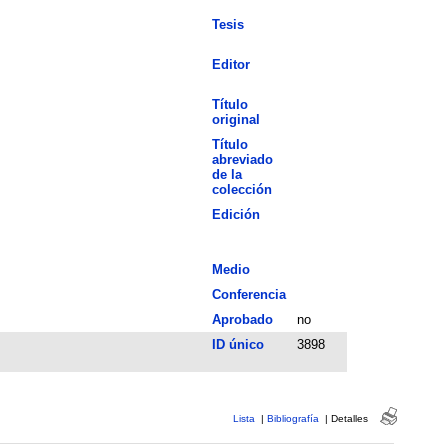
Tesis
Editor
Título
original
Título
abreviado
de la
colección
Edición
Medio
Conferencia
Aprobado
no
ID único
3898
Lista
|
Bibliografía
|
Detalles