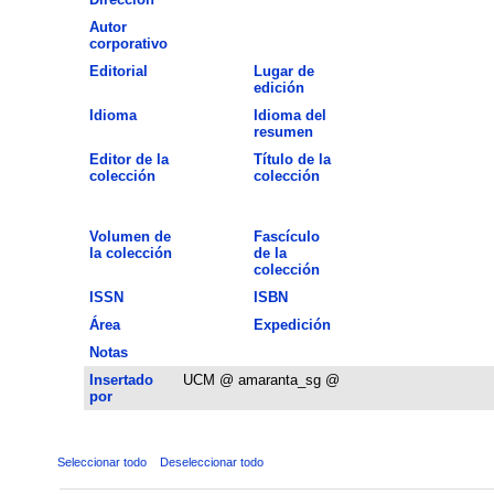
Autor
corporativo
Editorial
Lugar de
edición
Idioma
Idioma del
resumen
Editor de la
Título de la
colección
colección
Volumen de
Fascículo
la colección
de la
colección
ISSN
ISBN
Área
Expedición
Notas
Insertado
UCM @ amaranta_sg @
por
Seleccionar todo
Deseleccionar todo