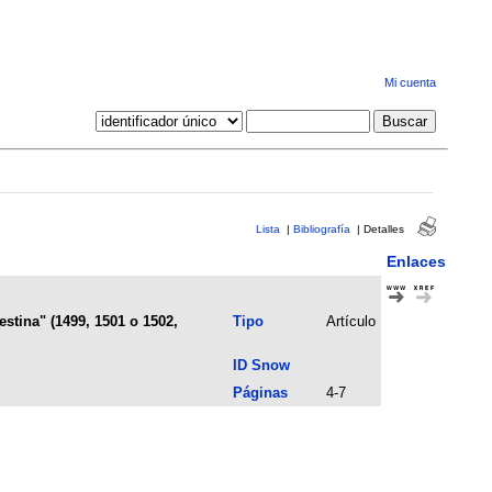
Mi cuenta
Lista
|
Bibliografía
|
Detalles
Enlaces
stina" (1499, 1501 o 1502,
Tipo
Artículo
ID Snow
Páginas
4-7